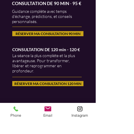
CONSULTATION DE 90 MIN
-
95 €
Guidance complète avec temps
d’échange, prédictions, et conseils
personnalisés.
RÉSERVER MA CONSULTATION 90 MIN
CONSULTATION DE 120 min - 120 €
La séance la plus complète et la plus
avantageuse. Pour transformer,
libérer et reprogrammer en
profondeur.
RÉSERVER MA CONSULTATION 120 MIN
RÉSERVER MA CONSULTATION
Phone
Email
Instagram