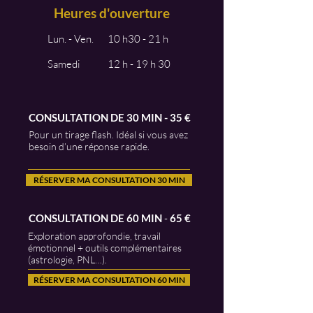
Heures d'ouverture
Lun. - Ven.
10 h30 - 21 h
Samedi
12 h - 19 h 30
CONSULTATION
DE 30 MIN - 35
€
Pour un tirage flash. Idéal si vous avez
besoin d’une réponse rapide.
RÉSERVER MA CONSULTATION 30 MIN
CONSULTATION
DE 60 MIN
-
65
€
Exploration approfondie, travail
émotionnel + outils complémentaires
(astrologie, PNL…).
RÉSERVER MA CONSULTATION 60 MIN