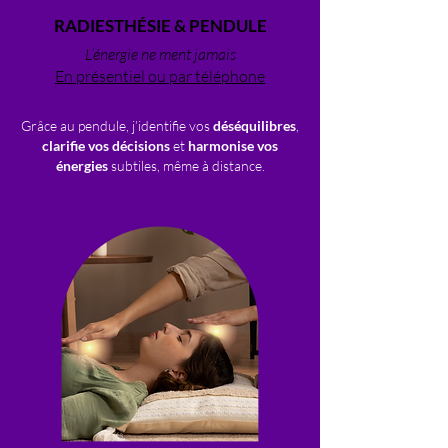
RADIESTHÉSIE & PENDULE
L’énergie ne ment jamais
En présentiel ou par téléphone
Grâce au pendule, j’identifie vos
déséquilibres
,
clarifie vos décisions
et
harmonise vos
énergies
subtiles, même à distance.