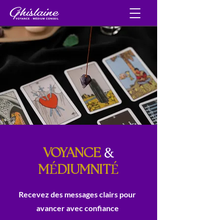
&
VOYANCE
É
É
M
DIUMNIT
Recevez des messages clairs pour
avancer avec confiance