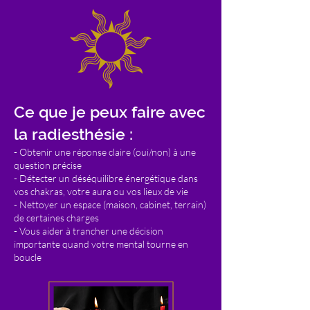
Ce que je peux faire avec
la radiesthésie :
- Obtenir une réponse claire (oui/non) à une
question précise
- Détecter un déséquilibre énergétique dans
vos chakras, votre aura ou vos lieux de vie
- Nettoyer un espace (maison, cabinet, terrain)
de certaines charges
- Vous aider à trancher une décision
importante quand votre mental tourne en
boucle