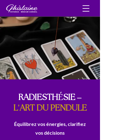
É
RADIESTH
SIE –
'
L
ART DU PENDULE
Équilibrez vos énergies, clarifiez
vos décisions